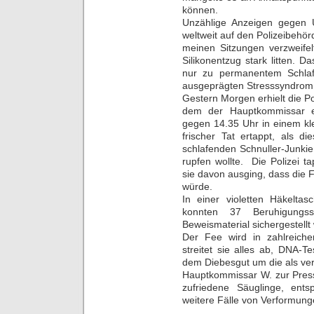
können.
Unzählige Anzeigen gegen 
weltweit auf den Polizeibehör
meinen Sitzungen verzweife
Silikonentzug stark litten. 
nur zu permanentem Schlaf
ausgeprägten Stresssyndrom
Gestern Morgen erhielt die Po
dem der Hauptkommissar er
gegen 14.35 Uhr in einem kl
frischer Tat ertappt, als 
schlafenden Schnuller-Junki
rupfen wollte. Die Polizei t
sie davon ausging, dass die 
würde.
In einer violetten Häkeltas
konnten 37 Beruhigungs
Beweismaterial sichergestellt
Der Fee wird in zahlreiche
streitet sie alles ab, DNA-T
dem Diebesgut um die als ve
Hauptkommissar W. zur Press
zufriedene Säuglinge, ent
weitere Fälle von Verformung