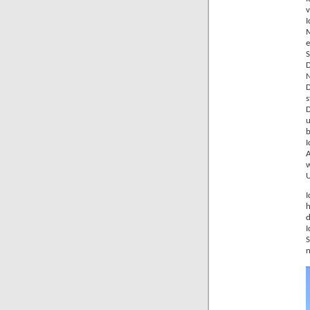
v
I

e
S
D

D
s
D
u
b
I
A
w
U
I
h
d

S
n