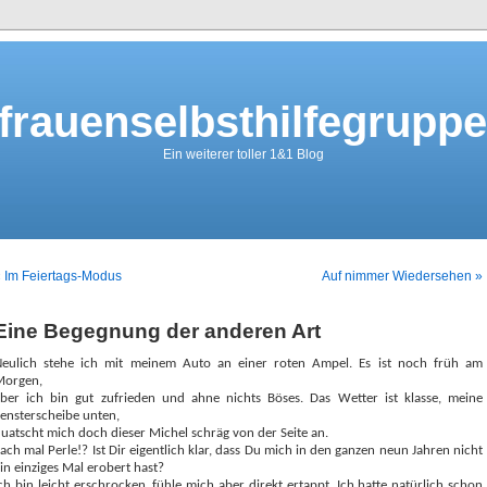
frauenselbsthilfegruppe
Ein weiterer toller 1&1 Blog
 Im Feiertags-Modus
Auf nimmer Wiedersehen »
Eine Begegnung der anderen Art
eulich stehe ich mit meinem Auto an einer roten Ampel. Es ist noch früh am
Morgen,
ber ich bin gut zufrieden und ahne nichts Böses. Das Wetter ist klasse, meine
ensterscheibe unten,
uatscht mich doch dieser Michel schräg von der Seite an.
Sach mal Perle!? Ist Dir eigentlich klar, dass Du mich in den ganzen neun Jahren nicht
in einziges Mal erobert hast?
ch bin leicht erschrocken, fühle mich aber direkt ertappt. Ich hatte natürlich schon