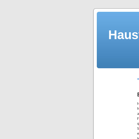
Haus
«
N
a
F
q

e
I